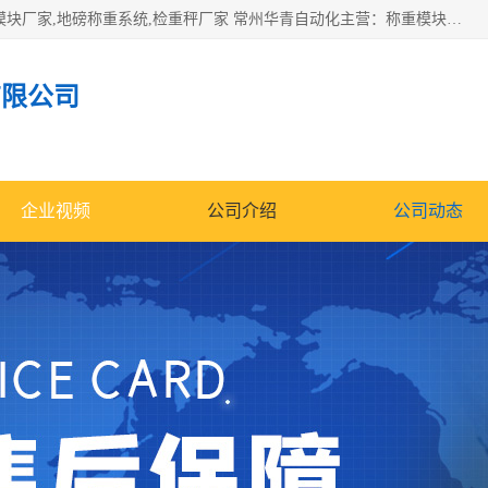
企业环保门禁电子台账系统，称重模块，配料称重系统,称重模块厂家,地磅称重系统,检重秤厂家 常州华青自动化主营：称重模块、无人值守称重系统、配料称重系统、地磅称重系统、检重秤、托利多称重模块等产品。各种称重软件，移动源环保门禁电子台账系统软件。 常州华青自动化系统有限公司7*24的电话支持服务、项目现场开发服务、新功能定制研发服务，产品培训、远程维护，现场安装调试工程等。
有限公司
企业视频
公司介绍
公司动态