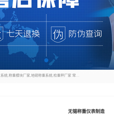
企业环保门禁电子台账系统，称重模块，配料称重系统,称重模块厂家,地磅称重系统,检重秤厂家 常州华青自动化主营：称重模块、无人值守称重系统、配料称重系统、地磅称重系统、检重秤、托利多称重模块等产品。各种称重软件，移动源环保门禁电子台账系统软件。 常州华青自动化系统有限公司7*24的电话支持服务、项目现场开发服务、新功能定制研发服务，产品培训、远程维护，现场安装调试工程等。
无锡称重仪表制造