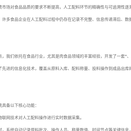
费市场对食品品质的要求不断提高，人工配料环节的精确性与可追溯性逐
，许多食品企业在人工配料过程中仍存在记录不完整、信息传递滞后、数
。
点，我们依托在食品行业，尤其是肉食品领域的丰富经验，开发了一套*、
了先进的信息化技术，覆盖从原料入库、配料称量、投料操作到成品出库
统具备以下核心功能：
物联网技术对人工配料操作进行实时数据采集。
时，系统自动记录原料批次、操作人员、称量数值、时间节点等关键信息