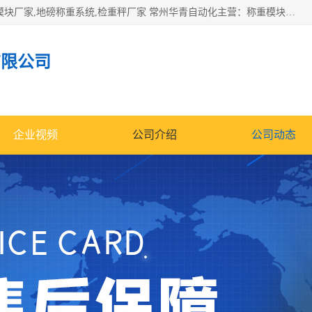
企业环保门禁电子台账系统，称重模块，配料称重系统,称重模块厂家,地磅称重系统,检重秤厂家 常州华青自动化主营：称重模块、无人值守称重系统、配料称重系统、地磅称重系统、检重秤、托利多称重模块等产品。各种称重软件，移动源环保门禁电子台账系统软件。 常州华青自动化系统有限公司7*24的电话支持服务、项目现场开发服务、新功能定制研发服务，产品培训、远程维护，现场安装调试工程等。
有限公司
企业视频
公司介绍
公司动态