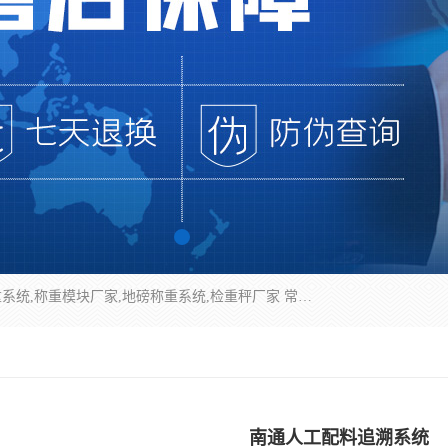
企业环保门禁电子台账系统，称重模块，配料称重系统,称重模块厂家,地磅称重系统,检重秤厂家 常州华青自动化主营：称重模块、无人值守称重系统、配料称重系统、地磅称重系统、检重秤、托利多称重模块等产品。各种称重软件，移动源环保门禁电子台账系统软件。 常州华青自动化系统有限公司7*24的电话支持服务、项目现场开发服务、新功能定制研发服务，产品培训、远程维护，现场安装调试工程等。
南通人工配料追溯系统