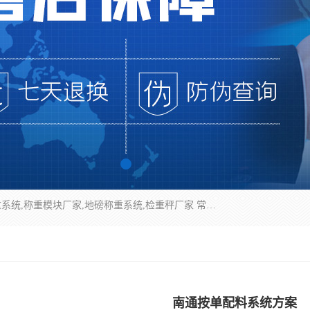
企业环保门禁电子台账系统，称重模块，配料称重系统,称重模块厂家,地磅称重系统,检重秤厂家 常州华青自动化主营：称重模块、无人值守称重系统、配料称重系统、地磅称重系统、检重秤、托利多称重模块等产品。各种称重软件，移动源环保门禁电子台账系统软件。 常州华青自动化系统有限公司7*24的电话支持服务、项目现场开发服务、新功能定制研发服务，产品培训、远程维护，现场安装调试工程等。
南通按单配料系统方案