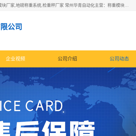
企业环保门禁电子台账系统，称重模块，配料称重系统,称重模块厂家,地磅称重系统,检重秤厂家 常州华青自动化主营：称重模块、无人值守称重系统、配料称重系统、地磅称重系统、检重秤、托利多称重模块等产品。各种称重软件，移动源环保门禁电子台账系统软件。 常州华青自动化系统有限公司7*24的电话支持服务、项目现场开发服务、新功能定制研发服务，产品培训、远程维护，现场安装调试工程等。
有限公司
企业视频
公司介绍
公司动态