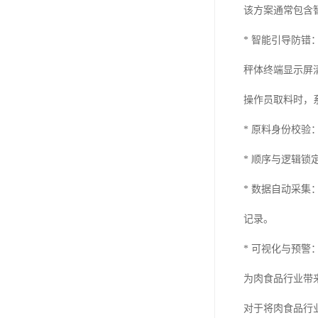
该方案通常包含
* 智能引导防
秤体终端显示屏
操作员取料时，
* 原料身份校
* 顺序与逻辑
* 数据自动采
记录。
* 可视化与预
为肉食品行业带
对于将肉食品行