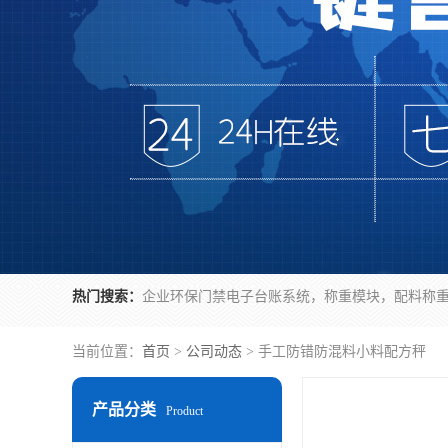
热门搜索：
当前位置：
首页
>
公司动态
> 手工防错防混料小料配方秤
产品分类
Product