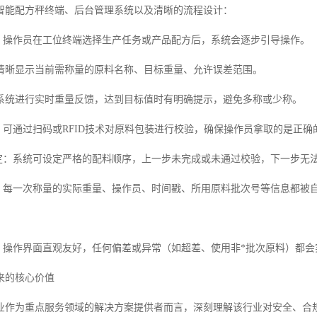
智能配方秤终端、后台管理系统以及清晰的流程设计：
错：操作员在工位终端选择生产任务或产品配方后，系统会逐步引导操作。
清晰显示当前需称量的原料名称、目标重量、允许误差范围。
系统进行实时重量反馈，达到目标值时有明确提示，避免多称或少称。
验：可通过扫码或RFID技术对原料包装进行校验，确保操作员拿取的是正
锁定：系统可设定严格的配料顺序，上一步未完成或未通过校验，下一步无
集：每一次称量的实际重量、操作员、时间戳、所用原料批次号等信息都被
警：操作界面直观友好，任何偏差或异常（如超差、使用非*批次原料）都
来的核心价值
业作为重点服务领域的解决方案提供者而言，深刻理解该行业对安全、合