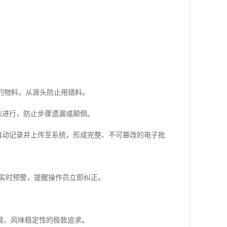
确的物料，从源头防止用错料。
法进行，防止步骤遗漏或颠倒。
自动记录并上传至系统，形成完整、不可篡改的电子批
会实时预警，提醒操作员立即纠正。
规、风味稳定性的极致追求。