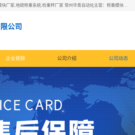
企业环保门禁电子台账系统，称重模块，配料称重系统,称重模块厂家,地磅称重系统,检重秤厂家 常州华青自动化主营：称重模块、无人值守称重系统、配料称重系统、地磅称重系统、检重秤、托利多称重模块等产品。各种称重软件，移动源环保门禁电子台账系统软件。 常州华青自动化系统有限公司7*24的电话支持服务、项目现场开发服务、新功能定制研发服务，产品培训、远程维护，现场安装调试工程等。
有限公司
企业视频
公司介绍
公司动态