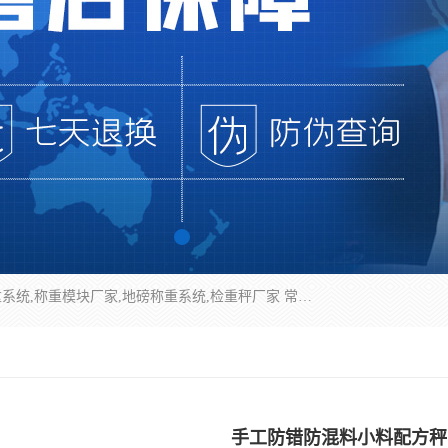
企业环保门禁电子台账系统，称重模块，配料称重系统,称重模块厂家,地磅称重系统,检重秤厂家 常州华青自动化主营：称重模块、无人值守称重系统、配料称重系统、地磅称重系统、检重秤、托利多称重模块等产品。各种称重软件，移动源环保门禁电子台账系统软件。 常州华青自动化系统有限公司7*24的电话支持服务、项目现场开发服务、新功能定制研发服务，产品培训、远程维护，现场安装调试工程等。
手工防错防混料小料配方秤