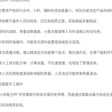
配料环节的隐形风险
方要求严格的行业中，小料、辅料的添加虽量小，却往往是决定产品风味
常依赖于操作人员的经验、记忆和纸质记录，容易面临多重挑战：
相似原料的误取、称量读数偏差、小数点看错等人为失误难以完全杜绝。
多种小料同时准备时，可能发生原料放置错误或批次混淆。
一旦发生质量问题，难以精准定位到是哪个批次、哪位操作员、在哪个配料环
：依赖人工核对配方单、计算余量，不仅速度慢，也增加了管理成本。
：操作人员的熟练度直接影响配料质量，人员流动可能带来质量波动。
化赋能手工操作
料小料配方秤”并非要取代经验丰富的老师傅，而是通过智能设备与信息化
的风险降至较低。