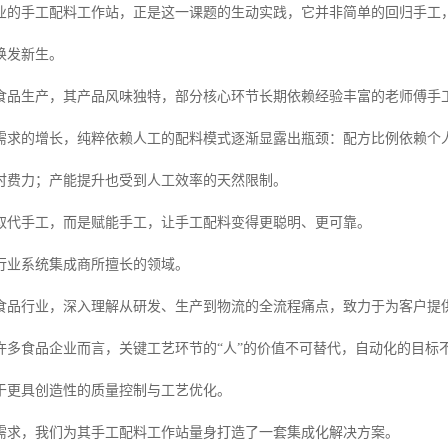
业的手工配料工作站，正是这一课题的生动实践，它并非简单的回归手工
焕发新生。
食品生产，其产品风味独特，部分核心环节长期依赖经验丰富的老师傅手
需求的增长，纯粹依赖人工的配料模式逐渐显露出瓶颈：配方比例依赖个
时费力；产能提升也受到人工效率的天然限制。
取代手工，而是赋能手工，让手工配料变得更聪明、更可靠。
行业系统集成商所擅长的领域。
食品行业，深入理解从研发、生产到物流的全流程痛点，致力于为客户提
许多食品企业而言，关键工艺环节的“人”的价值不可替代，自动化的目标
于更具创造性的质量控制与工艺优化。
需求，我们为其手工配料工作站量身打造了一套集成化解决方案。