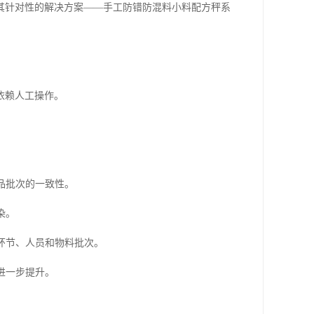
其针对性的解决方案——手工防错防混料小料配方秤系
依赖人工操作。
品批次的一致性。
染。
环节、人员和物料批次。
进一步提升。