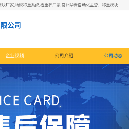
企业环保门禁电子台账系统，称重模块，配料称重系统,称重模块厂家,地磅称重系统,检重秤厂家 常州华青自动化主营：称重模块、无人值守称重系统、配料称重系统、地磅称重系统、检重秤、托利多称重模块等产品。各种称重软件，移动源环保门禁电子台账系统软件。 常州华青自动化系统有限公司7*24的电话支持服务、项目现场开发服务、新功能定制研发服务，产品培训、远程维护，现场安装调试工程等。
有限公司
企业视频
公司介绍
公司动态