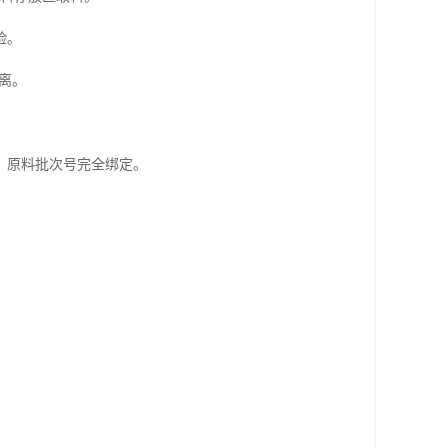
险。
离。
、原料批次号完全绑定。