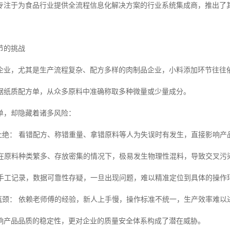
专注于为食品行业提供全流程信息化解决方案的行业系统集成商，推出了
节的挑战
企业，尤其是生产流程复杂、配方多样的肉制品企业，小料添加环节往往
据纸质配方单，从众多原料中准确称取多种微量或少量成分。
单，却隐藏着诸多风险：
以杜绝： 看错配方、称错重量、拿错原料等人为失误时有发生，直接影响产
： 在原料种类繁多、存放密集的情况下，极易发生物理性混料，导致交叉污
 纯手工记录，数据可靠性存疑，一旦出现问题，难以精准定位到具体的操作
化瓶颈： 依赖老师傅的经验，新人上手慢，操作标准不统一，生产效率难以
响产品品质的稳定性，更对企业的质量安全体系构成了潜在威胁。