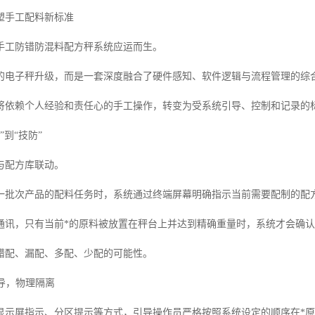
塑手工配料新标准
手工防错防混料配方秤系统应运而生。
的电子秤升级，而是一套深度融合了硬件感知、软件逻辑与流程管理的综
将依赖个人经验和责任心的手工操作，转变为受系统引导、控制和记录的
”到“技防”
与配方库联动。
一批次产品的配料任务时，系统通过终端屏幕明确指示当前需要配制的配
通讯，只有当前*的原料被放置在秤台上并达到精确重量时，系统才会确
错配、漏配、多配、少配的可能性。
引导，物理隔离
显示屏指示、分区提示等方式，引导操作员严格按照系统设定的顺序在*