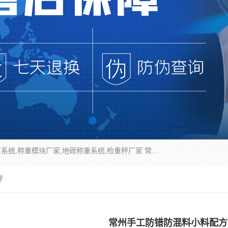
企业环保门禁电子台账系统，称重模块，配料称重系统,称重模块厂家,地磅称重系统,检重秤厂家 常州华青自动化主营：称重模块、无人值守称重系统、配料称重系统、地磅称重系统、检重秤、托利多称重模块等产品。各种称重软件，移动源环保门禁电子台账系统软件。 常州华青自动化系统有限公司7*24的电话支持服务、项目现场开发服务、新功能定制研发服务，产品培训、远程维护，现场安装调试工程等。
秤
常州手工防错防混料小料配方