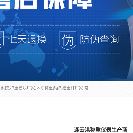
企业环保门禁电子台账系统，称重模块，配料称重系统,称重模块厂家,地磅称重系统,检重秤厂家 常州华青自动化主营：称重模块、无人值守称重系统、配料称重系统、地磅称重系统、检重秤、托利多称重模块等产品。各种称重软件，移动源环保门禁电子台账系统软件。 常州华青自动化系统有限公司7*24的电话支持服务、项目现场开发服务、新功能定制研发服务，产品培训、远程维护，现场安装调试工程等。
连云港称重仪表生产商