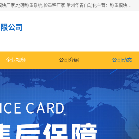
企业环保门禁电子台账系统，称重模块，配料称重系统,称重模块厂家,地磅称重系统,检重秤厂家 常州华青自动化主营：称重模块、无人值守称重系统、配料称重系统、地磅称重系统、检重秤、托利多称重模块等产品。各种称重软件，移动源环保门禁电子台账系统软件。 常州华青自动化系统有限公司7*24的电话支持服务、项目现场开发服务、新功能定制研发服务，产品培训、远程维护，现场安装调试工程等。
有限公司
企业视频
公司介绍
公司动态