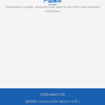
产品推荐
Development, design, production and sales in one of the manufacturing
enterprises
您是第
229662
位访客
版权所有 ©2026-08-08
苏ICP备20037350号-3