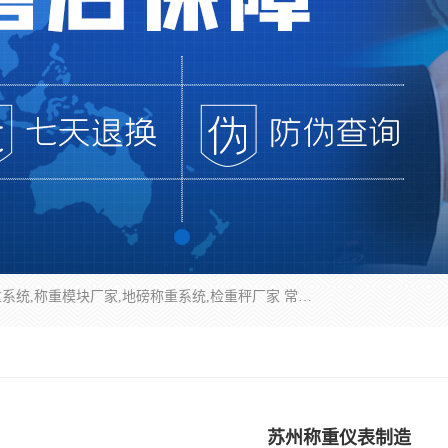
企业环保门禁电子台账系统，称重模块，配料称重系统,称重模块厂家,地磅称重系统,检重秤厂家 常州华青自动化主营：称重模块、无人值守称重系统、配料称重系统、地磅称重系统、检重秤、托利多称重模块等产品。各种称重软件，移动源环保门禁电子台账系统软件。 常州华青自动化系统有限公司7*24的电话支持服务、项目现场开发服务、新功能定制研发服务，产品培训、远程维护，现场安装调试工程等。
苏州称重仪表制造