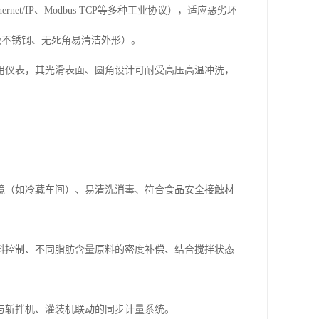
et/IP、Modbus TCP等多种工业协议），适应恶劣环
级不锈钢、无死角易清洁外形）。
用仪表，其光滑表面、圆角设计可耐受高压高温冲洗，
境（如冷藏车间）、易清洗消毒、符合食品安全接触材
。
料控制、不同脂肪含量原料的密度补偿、结合搅拌状态
与斩拌机、灌装机联动的同步计量系统。