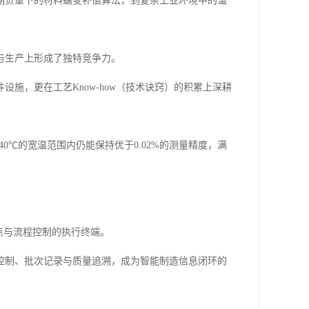
期负重下的材料蠕变补偿算法，到复杂工业环境中的温
与生产上形成了独特竞争力。
施，更在工艺Know-how（技术诀窍）的积累上深耕
0℃的宽温范围内仍能保持优于0.02%的测量精度，满
点与流程控制的执行终端。
控制、批次记录与质量追溯，成为智能制造信息闭环的