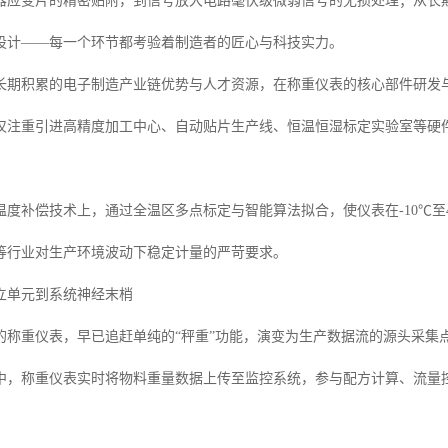
器应变片的精密贴附，到信号放大电路毫伏级微弱信号的无损处理；从长
设计——每一个环节都考验着制造者的匠心与科技实力。
长期积累的电子制造产业链优势与人才资源，在称重仪表的核心部件研发
仅注重引进高精度加工中心、自动贴片生产线、恒温恒湿标定实验室等硬件设
度补偿技术上，通过全温区多点标定与智能算法拟合，使仪表在-10℃至4
等行业对生产环境波动下稳定计量的严苛要求。
立单元到系统神经末梢
的称重仪表，早已追赶单纯的“秤重”功能，演变为生产数据流的源头采集
中，称重仪表实时将物料重量数据上传至监控系统，参与配方计算、流量