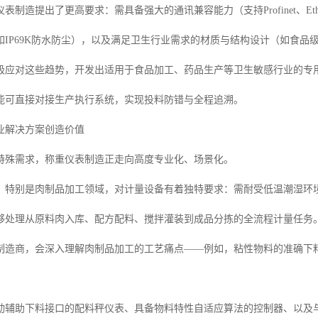
制造提出了更高要求：需具备强大的通讯兼容能力（支持Profinet、Ethern
如IP69K防水防尘），以及满足卫生行业需求的材质与结构设计（如食品
极应对这些趋势，开发出适用于食品加工、药品生产等卫生敏感行业的专
能可直接对接生产执行系统，实现投料防错与全程追溯。
业解决方案创造价值
特殊需求，称重仪表制造正走向高度专业化、场景化。
，特别是肉制品加工领域，对计量设备有着独特要求：需耐受低温潮湿环
够处理从原料肉入库、配方配料、搅拌灌装到成品分拣的全流程计量任务
制造商，会深入理解肉制品加工的工艺痛点——例如，粘性物料的准确下
动辅助下料接口的配料秤仪表、具备物料特性自适应算法的控制器、以及