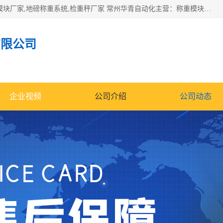
企业环保门禁电子台账系统，称重模块，配料称重系统,称重模块厂家,地磅称重系统,检重秤厂家 常州华青自动化主营：称重模块、无人值守称重系统、配料称重系统、地磅称重系统、检重秤、托利多称重模块等产品。各种称重软件，移动源环保门禁电子台账系统软件。 常州华青自动化系统有限公司7*24的电话支持服务、项目现场开发服务、新功能定制研发服务，产品培训、远程维护，现场安装调试工程等。
有限公司
企业视频
公司介绍
公司动态