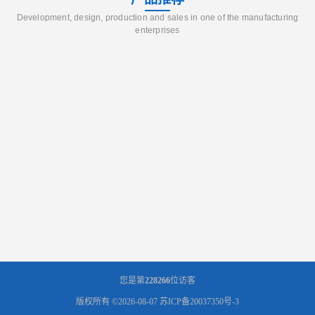
Development, design, production and sales in one of the manufacturing
enterprises
您是第
228266
位访客
版权所有 ©2026-08-07
苏ICP备20037350号-3