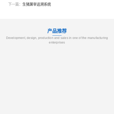
下一篇：
生猪屠宰追溯系统
产品推荐
Development, design, production and sales in one of the manufacturing
enterprises