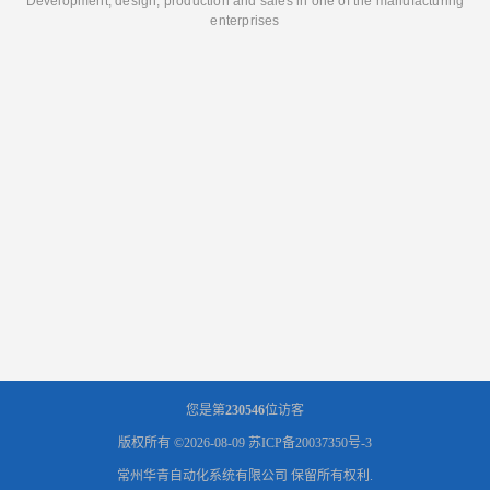
Development, design, production and sales in one of the manufacturing
enterprises
您是第
230546
位访客
版权所有 ©2026-08-09
苏ICP备20037350号-3
常州华青自动化系统有限公司
保留所有权利.