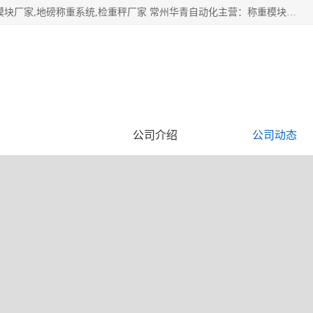
企业环保门禁电子台账系统，称重模块，配料称重系统,称重模块厂家,地磅称重系统,检重秤厂家 常州华青自动化主营：称重模块、无人值守称重系统、配料称重系统、地磅称重系统、检重秤、托利多称重模块等产品。各种称重软件，移动源环保门禁电子台账系统软件。 常州华青自动化系统有限公司7*24的电话支持服务、项目现场开发服务、新功能定制研发服务，产品培训、远程维护，现场安装调试工程等。
企业视频
公司介绍
公司动态