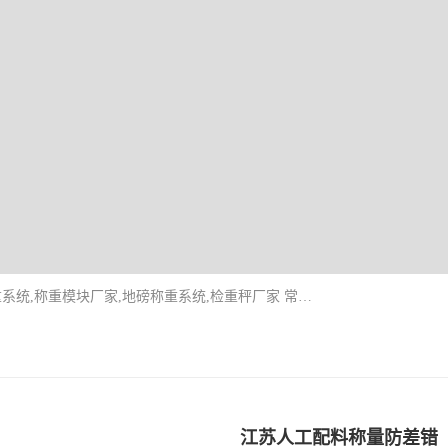
企业环保门禁电子台账系统，称重模块，配料称重系统,称重模块厂家,地磅称重系统,检重秤厂家 常州华青自动化主营：称重模块、无人值守称重系统、配料称重系统、地磅称重系统、检重秤、托利多称重模块等产品。各种称重软件，移动源环保门禁电子台账系统软件。 常州华青自动化系统有限公司7*24的电话支持服务、项目现场开发服务、新功能定制研发服务，产品培训、远程维护，现场安装调试工程等。
江苏人工配料称量防差错