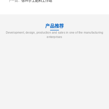
下一篇：
徐州手工配料工作站
产品推荐
Development, design, production and sales in one of the manufacturing
enterprises