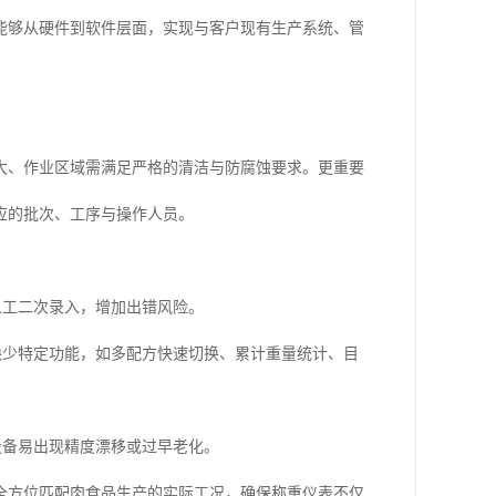
能够从硬件到软件层面，实现与客户现有生产系统、管
大、作业区域需满足严格的清洁与防腐蚀要求。更重要
应的批次、工序与操作人员。
人工二次录入，增加出错风险。
缺少特定功能，如多配方快速切换、累计重量统计、目
设备易出现精度漂移或过早老化。
全方位匹配肉食品生产的实际工况，确保称重仪表不仅