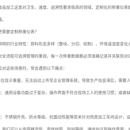
食品加工这类对卫生、速度、追溯性要求极高的领域，定制化的称重仪表
接。
更需要定制称重仪表？
鲜明的行业特性：原料形态多样（整块、分切、绞制）、环境温湿度变化
对全流程可追溯管理的重视，每一次称重数据都必须准确记录并关联到对
应对这些场景时，常会遇到以下痛点：
表仅显示重量，无法自动上传至企业管理系统，导致生产信息滞后，需要
失
：通用设备功能过于复杂，操作界面不符合现场工人的使用习惯；或者
。
足
：不锈钢外壳、防水等级、抗震动性能等若未针对肉类加工车间设计，
，我们可以从传感器选型、壳体材质、防护等级、通信协议到操作界面，