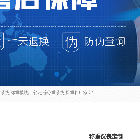
企业环保门禁电子台账系统，称重模块，配料称重系统,称重模块厂家,地磅称重系统,检重秤厂家 常州华青自动化主营：称重模块、无人值守称重系统、配料称重系统、地磅称重系统、检重秤、托利多称重模块等产品。各种称重软件，移动源环保门禁电子台账系统软件。 常州华青自动化系统有限公司7*24的电话支持服务、项目现场开发服务、新功能定制研发服务，产品培训、远程维护，现场安装调试工程等。
称重仪表定制