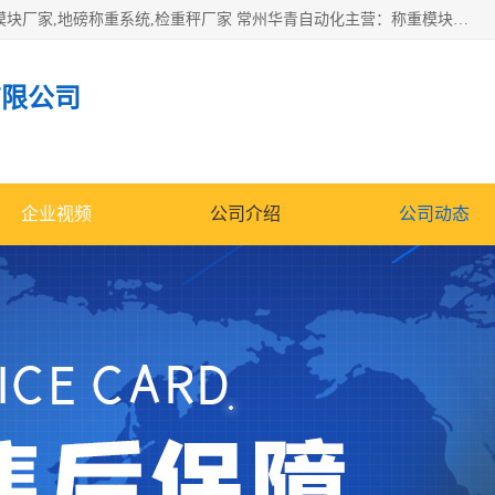
企业环保门禁电子台账系统，称重模块，配料称重系统,称重模块厂家,地磅称重系统,检重秤厂家 常州华青自动化主营：称重模块、无人值守称重系统、配料称重系统、地磅称重系统、检重秤、托利多称重模块等产品。各种称重软件，移动源环保门禁电子台账系统软件。 常州华青自动化系统有限公司7*24的电话支持服务、项目现场开发服务、新功能定制研发服务，产品培训、远程维护，现场安装调试工程等。
有限公司
企业视频
公司介绍
公司动态