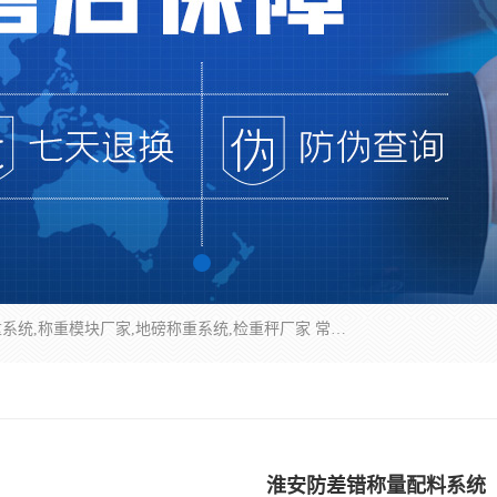
企业环保门禁电子台账系统，称重模块，配料称重系统,称重模块厂家,地磅称重系统,检重秤厂家 常州华青自动化主营：称重模块、无人值守称重系统、配料称重系统、地磅称重系统、检重秤、托利多称重模块等产品。各种称重软件，移动源环保门禁电子台账系统软件。 常州华青自动化系统有限公司7*24的电话支持服务、项目现场开发服务、新功能定制研发服务，产品培训、远程维护，现场安装调试工程等。
淮安防差错称量配料系统