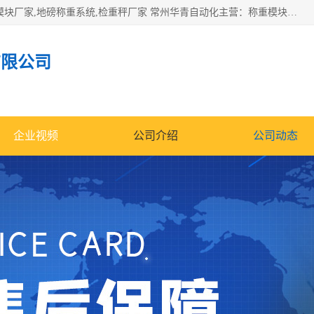
企业环保门禁电子台账系统，称重模块，配料称重系统,称重模块厂家,地磅称重系统,检重秤厂家 常州华青自动化主营：称重模块、无人值守称重系统、配料称重系统、地磅称重系统、检重秤、托利多称重模块等产品。各种称重软件，移动源环保门禁电子台账系统软件。 常州华青自动化系统有限公司7*24的电话支持服务、项目现场开发服务、新功能定制研发服务，产品培训、远程维护，现场安装调试工程等。
有限公司
企业视频
公司介绍
公司动态