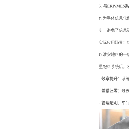
5.
与ERP/ME
作为整体信息化
步，避免了信息
实际应用场景：
以淮安地区的一
量配料系统后，
-
效率提升
：系
-
差错归零
：过
-
管理透明
：车