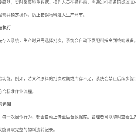
传感器，实时采集称重数据。操作人员在投料前，需通过扫描条码或RFI
报警并锁定操作，防止错误物料进入生产环节。
与执行
先存入系统，生产时只需选择批次，系统会自动下发配料指令到终端设备
。
验功能。例如，若某种原料的批次过期或库存不足，系统会禁止后续步骤
符合标准作业流程。
与追溯
、每一次操作行为，都会自动上传至后台数据库。管理者可以随时查看生
就能调取完整的物料流转记录。