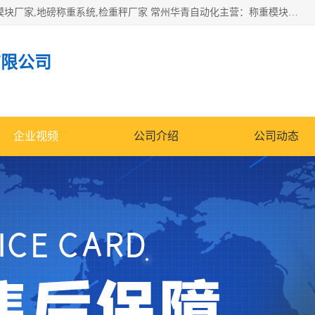
企业环保门禁电子台账系统，称重模块，配料称重系统,称重模块厂家,地磅称重系统,检重秤厂家 常州华青自动化主营：称重模块、无人值守称重系统、配料称重系统、地磅称重系统、检重秤、托利多称重模块等产品。各种称重软件，移动源环保门禁电子台账系统软件。 常州华青自动化系统有限公司7*24的电话支持服务、项目现场开发服务、新功能定制研发服务，产品培训、远程维护，现场安装调试工程等。
有限公司
企业视频
公司介绍
公司动态