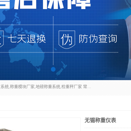
企业环保门禁电子台账系统，称重模块，配料称重系统,称重模块厂家,地磅称重系统,检重秤厂家 常州华青自动化主营：称重模块、无人值守称重系统、配料称重系统、地磅称重系统、检重秤、托利多称重模块等产品。各种称重软件，移动源环保门禁电子台账系统软件。 常州华青自动化系统有限公司7*24的电话支持服务、项目现场开发服务、新功能定制研发服务，产品培训、远程维护，现场安装调试工程等。
无锡称重仪表