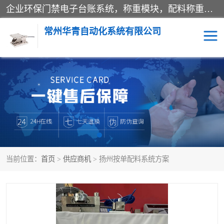
企业环保门禁电子台账系统，称重模块，配料称重系统,称重模块厂家,地磅称重系统,检重秤厂家 常州华青自动化主营：称重模块、无人值守称重系统、配料称重系统、地磅称重系统、检重秤、托利多称重模块等产品。各种称重软件，移动源环保门禁电子台账系统软件。 常州华青自动化系统有限公司7*24的电话支持服务、项目现场开发服务、新功能定制研发服务，产品培训、远程维护，现场安装调试工程等。
常州华青自动化系统有限公司
称重模块
称重仪表
手工配料系统
屠宰管理软件
自动化配料系统
称重贴标机
当前位置：
首页
>
供应商机
> 扬州按单配料系统方案
屠宰轨道秤
检重秤
移动源环保门禁电子台账
系统