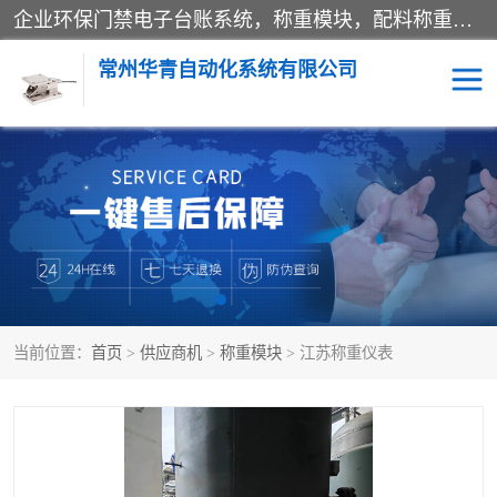
企业环保门禁电子台账系统，称重模块，配料称重系统,称重模块厂家,地磅称重系统,检重秤厂家 常州华青自动化主营：称重模块、无人值守称重系统、配料称重系统、地磅称重系统、检重秤、托利多称重模块等产品。各种称重软件，移动源环保门禁电子台账系统软件。 常州华青自动化系统有限公司7*24的电话支持服务、项目现场开发服务、新功能定制研发服务，产品培训、远程维护，现场安装调试工程等。
常州华青自动化系统有限公司
称重模块
称重仪表
手工配料系统
屠宰管理软件
自动化配料系统
称重贴标机
当前位置：
首页
>
供应商机
>
称重模块
> 江苏称重仪表
屠宰轨道秤
检重秤
移动源环保门禁电子台账
系统