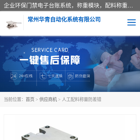
企业环保门禁电子台账系统，称重模块，配料称重系统,称重模块厂家,地磅称重系统,检重秤厂家 常州华青自动化主营：称重模块、无人值守称重系统、配料称重系统、地磅称重系统、检重秤、托利多称重模块等产品。各种称重软件，移动源环保门禁电子台账系统软件。 常州华青自动化系统有限公司7*24的电话支持服务、项目现场开发服务、新功能定制研发服务，产品培训、远程维护，现场安装调试工程等。
常州华青自动化系统有限公司
称重模块
称重仪表
手工配料系统
屠宰管理软件
自动化配料系统
称重贴标机
当前位置：
首页
>
供应商机
> 人工配料称量防差错
屠宰轨道秤
检重秤
移动源环保门禁电子台账
系统