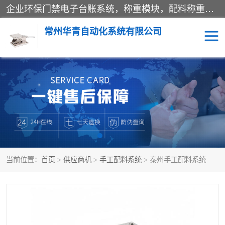
企业环保门禁电子台账系统，称重模块，配料称重系统,称重模块厂家,地磅称重系统,检重秤厂家 常州华青自动化主营：称重模块、无人值守称重系统、配料称重系统、地磅称重系统、检重秤、托利多称重模块等产品。各种称重软件，移动源环保门禁电子台账系统软件。 常州华青自动化系统有限公司7*24的电话支持服务、项目现场开发服务、新功能定制研发服务，产品培训、远程维护，现场安装调试工程等。
常州华青自动化系统有限公司
称重模块
称重仪表
手工配料系统
屠宰管理软件
自动化配料系统
称重贴标机
当前位置：
首页
>
供应商机
>
手工配料系统
> 泰州手工配料系统
屠宰轨道秤
检重秤
移动源环保门禁电子台账
系统