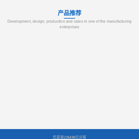
产品推荐
Development, design, production and sales in one of the manufacturing
enterprises
您是第
226436
位访客