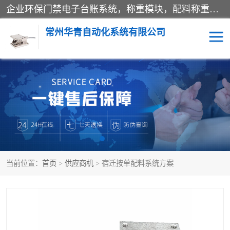
企业环保门禁电子台账系统，称重模块，配料称重系统,称重模块厂家,地磅称重系统,检重秤厂家 常州华青自动化主营：称重模块、无人值守称重系统、配料称重系统、地磅称重系统、检重秤、托利多称重模块等产品。各种称重软件，移动源环保门禁电子台账系统软件。 常州华青自动化系统有限公司7*24的电话支持服务、项目现场开发服务、新功能定制研发服务，产品培训、远程维护，现场安装调试工程等。
常州华青自动化系统有限公司
称重模块
称重仪表
手工配料系统
屠宰管理软件
自动化配料系统
称重贴标机
当前位置：
首页
>
供应商机
> 宿迁按单配料系统方案
屠宰轨道秤
检重秤
移动源环保门禁电子台账
系统