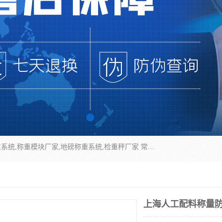
企业环保门禁电子台账系统，称重模块，配料称重系统,称重模块厂家,地磅称重系统,检重秤厂家 常州华青自动化主营：称重模块、无人值守称重系统、配料称重系统、地磅称重系统、检重秤、托利多称重模块等产品。各种称重软件，移动源环保门禁电子台账系统软件。 常州华青自动化系统有限公司7*24的电话支持服务、项目现场开发服务、新功能定制研发服务，产品培训、远程维护，现场安装调试工程等。
上海人工配料称量