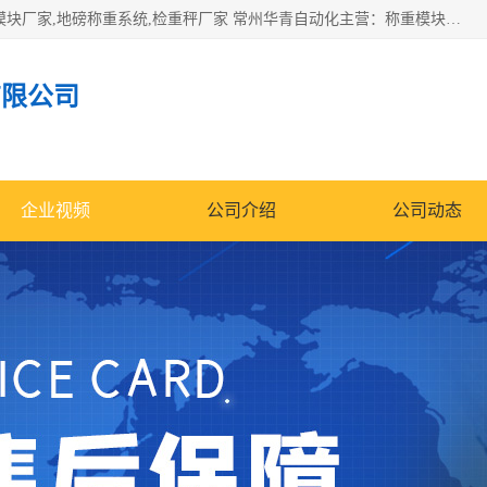
企业环保门禁电子台账系统，称重模块，配料称重系统,称重模块厂家,地磅称重系统,检重秤厂家 常州华青自动化主营：称重模块、无人值守称重系统、配料称重系统、地磅称重系统、检重秤、托利多称重模块等产品。各种称重软件，移动源环保门禁电子台账系统软件。 常州华青自动化系统有限公司7*24的电话支持服务、项目现场开发服务、新功能定制研发服务，产品培训、远程维护，现场安装调试工程等。
有限公司
企业视频
公司介绍
公司动态