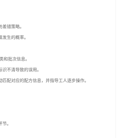
防差错策略。
误发生的概率。
种类和批次信息。
标识不清导致的误用。
动匹配对应的配方信息，并指导工人逐步操作。
环节。
。