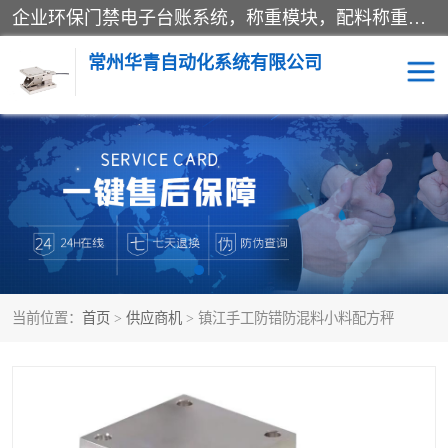
企业环保门禁电子台账系统，称重模块，配料称重系统,称重模块厂家,地磅称重系统,检重秤厂家 常州华青自动化主营：称重模块、无人值守称重系统、配料称重系统、地磅称重系统、检重秤、托利多称重模块等产品。各种称重软件，移动源环保门禁电子台账系统软件。 常州华青自动化系统有限公司7*24的电话支持服务、项目现场开发服务、新功能定制研发服务，产品培训、远程维护，现场安装调试工程等。
常州华青自动化系统有限公司
称重模块
称重仪表
手工配料系统
屠宰管理软件
自动化配料系统
称重贴标机
当前位置：
首页
>
供应商机
> 镇江手工防错防混料小料配方秤
屠宰轨道秤
检重秤
移动源环保门禁电子台账
系统