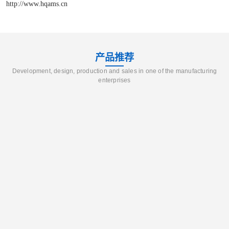
http://www.hqams.cn
产品推荐
Development, design, production and sales in one of the manufacturing
enterprises