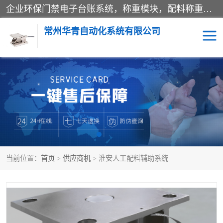
企业环保门禁电子台账系统，称重模块，配料称重系统,称重模块厂家,地磅称重系统,检重秤厂家 常州华青自动化主营：称重模块、无人值守称重系统、配料称重系统、地磅称重系统、检重秤、托利多称重模块等产品。各种称重软件，移动源环保门禁电子台账系统软件。 常州华青自动化系统有限公司7*24的电话支持服务、项目现场开发服务、新功能定制研发服务，产品培训、远程维护，现场安装调试工程等。
常州华青自动化系统有限公司
称重模块
称重仪表
手工配料系统
屠宰管理软件
自动化配料系统
称重贴标机
当前位置：
首页
>
供应商机
> 淮安人工配料辅助系统
屠宰轨道秤
检重秤
移动源环保门禁电子台账
系统