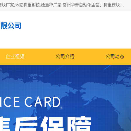
企业环保门禁电子台账系统，称重模块，配料称重系统,称重模块厂家,地磅称重系统,检重秤厂家 常州华青自动化主营：称重模块、无人值守称重系统、配料称重系统、地磅称重系统、检重秤、托利多称重模块等产品。各种称重软件，移动源环保门禁电子台账系统软件。 常州华青自动化系统有限公司7*24的电话支持服务、项目现场开发服务、新功能定制研发服务，产品培训、远程维护，现场安装调试工程等。
有限公司
企业视频
公司介绍
公司动态