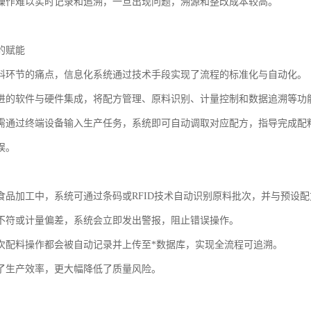
操作难以实时记录和追溯，一旦出现问题，溯源和整改成本较高。
的赋能
料环节的痛点，信息化系统通过技术手段实现了流程的标准化与自动化。
进的软件与硬件集成，将配方管理、原料识别、计量控制和数据追溯等功
需通过终端设备输入生产任务，系统即可自动调取对应配方，指导完成配
误。
食品加工中，系统可通过条码或RFID技术自动识别原料批次，并与预设
不符或计量偏差，系统会立即发出警报，阻止错误操作。
次配料操作都会被自动记录并上传至*数据库，实现全流程可追溯。
了生产效率，更大幅降低了质量风险。