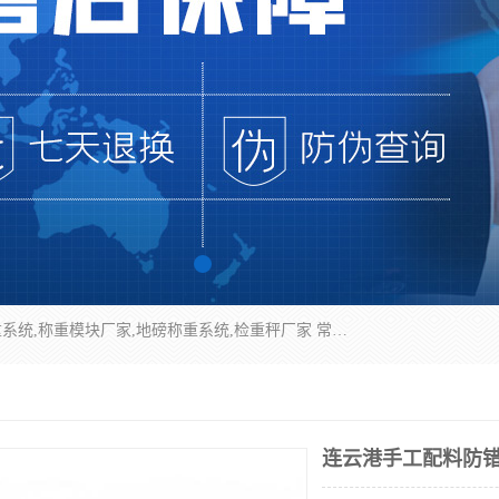
企业环保门禁电子台账系统，称重模块，配料称重系统,称重模块厂家,地磅称重系统,检重秤厂家 常州华青自动化主营：称重模块、无人值守称重系统、配料称重系统、地磅称重系统、检重秤、托利多称重模块等产品。各种称重软件，移动源环保门禁电子台账系统软件。 常州华青自动化系统有限公司7*24的电话支持服务、项目现场开发服务、新功能定制研发服务，产品培训、远程维护，现场安装调试工程等。
连云港手工配料防