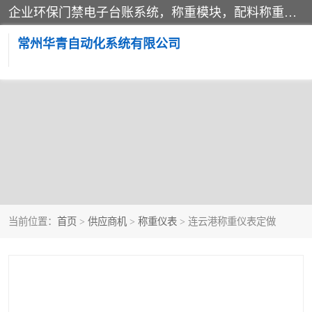
企业环保门禁电子台账系统，称重模块，配料称重系统,称重模块厂家,地磅称重系统,检重秤厂家 常州华青自动化主营：称重模块、无人值守称重系统、配料称重系统、地磅称重系统、检重秤、托利多称重模块等产品。各种称重软件，移动源环保门禁电子台账系统软件。 常州华青自动化系统有限公司7*24的电话支持服务、项目现场开发服务、新功能定制研发服务，产品培训、远程维护，现场安装调试工程等。
常州华青自动化系统有限公司
当前位置：
首页
>
供应商机
>
称重仪表
> 连云港称重仪表定做