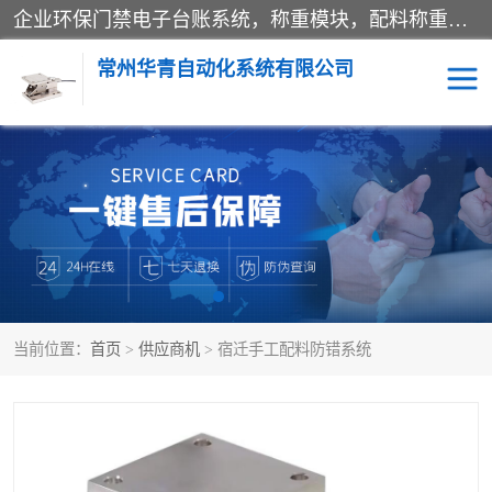
企业环保门禁电子台账系统，称重模块，配料称重系统,称重模块厂家,地磅称重系统,检重秤厂家 常州华青自动化主营：称重模块、无人值守称重系统、配料称重系统、地磅称重系统、检重秤、托利多称重模块等产品。各种称重软件，移动源环保门禁电子台账系统软件。 常州华青自动化系统有限公司7*24的电话支持服务、项目现场开发服务、新功能定制研发服务，产品培训、远程维护，现场安装调试工程等。
常州华青自动化系统有限公司
称重模块
称重仪表
手工配料系统
屠宰管理软件
自动化配料系统
称重贴标机
当前位置：
首页
>
供应商机
> 宿迁手工配料防错系统
屠宰轨道秤
检重秤
移动源环保门禁电子台账
系统