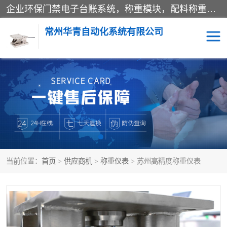
企业环保门禁电子台账系统，称重模块，配料称重系统,称重模块厂家,地磅称重系统,检重秤厂家 常州华青自动化主营：称重模块、无人值守称重系统、配料称重系统、地磅称重系统、检重秤、托利多称重模块等产品。各种称重软件，移动源环保门禁电子台账系统软件。 常州华青自动化系统有限公司7*24的电话支持服务、项目现场开发服务、新功能定制研发服务，产品培训、远程维护，现场安装调试工程等。
常州华青自动化系统有限公司
称重模块
称重仪表
手工配料系统
屠宰管理软件
自动化配料系统
称重贴标机
当前位置：
首页
>
供应商机
>
称重仪表
> 苏州高精度称重仪表
屠宰轨道秤
检重秤
移动源环保门禁电子台账
系统