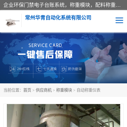
企业环保门禁电子台账系统，称重模块，配料称重系统,称重模块厂家,地磅称重系统,检重秤厂家 常州华青自动化主营：称重模块、无人值守称重系统、配料称重系统、地磅称重系统、检重秤、托利多称重模块等产品。各种称重软件，移动源环保门禁电子台账系统软件。 常州华青自动化系统有限公司7*24的电话支持服务、项目现场开发服务、新功能定制研发服务，产品培训、远程维护，现场安装调试工程等。
常州华青自动化系统有限公司
称重模块
称重仪表
手工配料系统
屠宰管理软件
自动化配料系统
称重贴标机
当前位置：
首页
>
供应商机
>
称重模块
> 自动称重仪表
屠宰轨道秤
检重秤
移动源环保门禁电子台账
系统