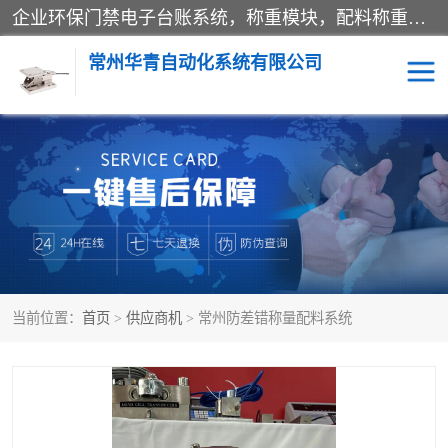
企业环保门禁电子台账系统，称重模块，配料称重系统,称重模块厂家,地磅称重系统,检重秤厂家 常州华青自动化主营：称重模块、无人值守称重系统、配料称重系统、地磅称重系统、检重秤、托利多称重模块等产品。各种称重软件，移动源环保门禁电子台账系统软件。 常州华青自动化系统有限公司7*24的电话支持服务、项目现场开发服务、新功能定制研发服务，产品培训、远程维护，现场安装调试工程等。
常州华青自动化系统有限公司
称重模块
称重仪表
手工配料系统
屠宰管理软件
自动化配料系统
称重贴标机
当前位置：
首页
>
供应商机
> 常州防差错称量配料系统
屠宰轨道秤
检重秤
移动源环保门禁电子台账
系统