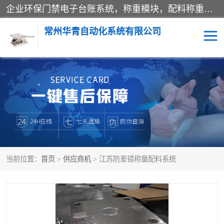
企业环保门禁电子台账系统，称重模块，配料称重系统,称重模块厂家,地磅称重系统,检重秤厂家 常州华青自动化主营：称重模块、无人值守称重系统、配料称重系统、地磅称重系统、检重秤、托利多称重模块等产品。各种称重软件，移动源环保门禁电子台账系统软件。 常州华青自动化系统有限公司7*24的电话支持服务、项目现场开发服务、新功能定制研发服务，产品培训、远程维护，现场安装调试工程等。
常州华青自动化系统有限公司
称重模块
称重仪表
手工配料系统
屠宰管理软件
自动化配料系统
称重贴标机
当前位置：
首页
>
供应商机
> 江苏防差错称量配料系统
屠宰轨道秤
检重秤
移动源环保门禁电子台账
系统