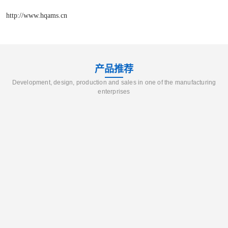
http://www.hqams.cn
产品推荐
Development, design, production and sales in one of the manufacturing
enterprises