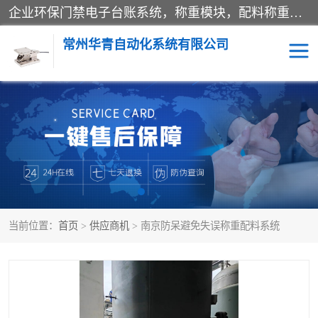
企业环保门禁电子台账系统，称重模块，配料称重系统,称重模块厂家,地磅称重系统,检重秤厂家 常州华青自动化主营：称重模块、无人值守称重系统、配料称重系统、地磅称重系统、检重秤、托利多称重模块等产品。各种称重软件，移动源环保门禁电子台账系统软件。 常州华青自动化系统有限公司7*24的电话支持服务、项目现场开发服务、新功能定制研发服务，产品培训、远程维护，现场安装调试工程等。
常州华青自动化系统有限公司
称重模块
称重仪表
手工配料系统
屠宰管理软件
自动化配料系统
称重贴标机
当前位置：
首页
>
供应商机
> 南京防呆避免失误称重配料系统
屠宰轨道秤
检重秤
移动源环保门禁电子台账
系统