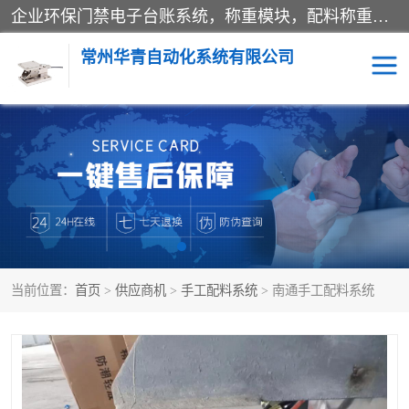
企业环保门禁电子台账系统，称重模块，配料称重系统,称重模块厂家,地磅称重系统,检重秤厂家 常州华青自动化主营：称重模块、无人值守称重系统、配料称重系统、地磅称重系统、检重秤、托利多称重模块等产品。各种称重软件，移动源环保门禁电子台账系统软件。 常州华青自动化系统有限公司7*24的电话支持服务、项目现场开发服务、新功能定制研发服务，产品培训、远程维护，现场安装调试工程等。
常州华青自动化系统有限公司
称重模块
称重仪表
手工配料系统
屠宰管理软件
自动化配料系统
称重贴标机
当前位置：
首页
>
供应商机
>
手工配料系统
> 南通手工配料系统
屠宰轨道秤
检重秤
移动源环保门禁电子台账
系统