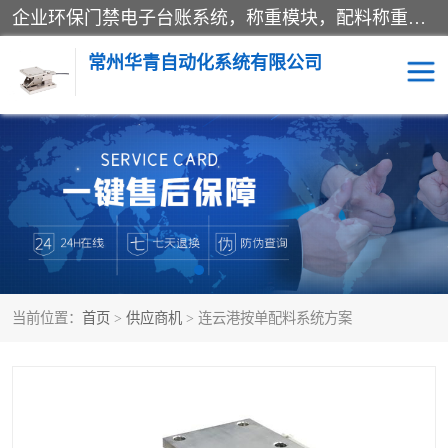
企业环保门禁电子台账系统，称重模块，配料称重系统,称重模块厂家,地磅称重系统,检重秤厂家 常州华青自动化主营：称重模块、无人值守称重系统、配料称重系统、地磅称重系统、检重秤、托利多称重模块等产品。各种称重软件，移动源环保门禁电子台账系统软件。 常州华青自动化系统有限公司7*24的电话支持服务、项目现场开发服务、新功能定制研发服务，产品培训、远程维护，现场安装调试工程等。
常州华青自动化系统有限公司
称重模块
称重仪表
手工配料系统
屠宰管理软件
自动化配料系统
称重贴标机
当前位置：
首页
>
供应商机
> 连云港按单配料系统方案
屠宰轨道秤
检重秤
移动源环保门禁电子台账
系统