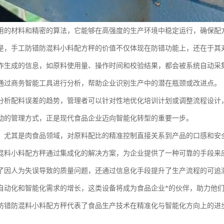
用的材料和精密的算法，它能够在高强度的生产环境中稳定运行，确保配
是，手工防错防混料小料配方秤的价值不仅体现在防错功能上，还在于其
作生成的信息，如原料使用量、操作时间和校验结果，都会被系统自动采
通过商务智能工具进行分析，帮助企业识别生产中的潜在瓶颈或改进点。
分析配料误差的趋势，管理者可以针对性地优化培训计划或调整流程设计
动的管理方式，正是现代食品企业迈向智能化转型的重要一步。
，尤其是肉食品领域，对原料配比的精准控制直接关系到产品的口感和安
混料小料配方秤通过集成化的解决方案，为企业提供了一种可靠的手段来
了因人为失误导致的质量问题，还通过信息化手段提升了生产流程的可追
自动化和智能化需求的增长，这类设备将成为食品企业*的伙伴，助力他
防错防混料小料配方秤代表了食品生产技术在精准化与智能化方向上的进