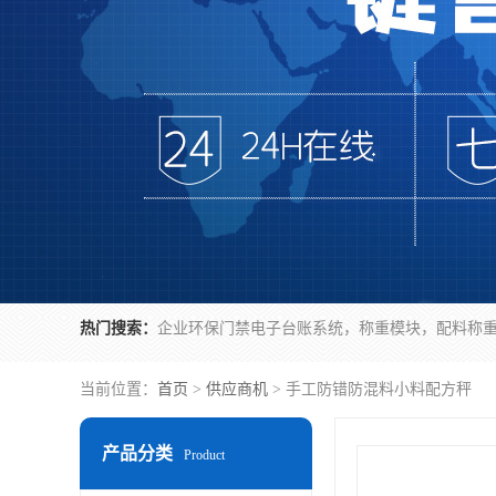
热门搜索：
当前位置：
首页
>
供应商机
> 手工防错防混料小料配方秤
产品分类
Product