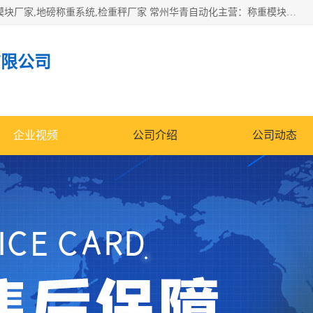
企业环保门禁电子台账系统，称重模块，配料称重系统,称重模块厂家,地磅称重系统,检重秤厂家 常州华青自动化主营：称重模块、无人值守称重系统、配料称重系统、地磅称重系统、检重秤、托利多称重模块等产品。各种称重软件，移动源环保门禁电子台账系统软件。 常州华青自动化系统有限公司7*24的电话支持服务、项目现场开发服务、新功能定制研发服务，产品培训、远程维护，现场安装调试工程等。
有限公司
企业视频
公司介绍
公司动态