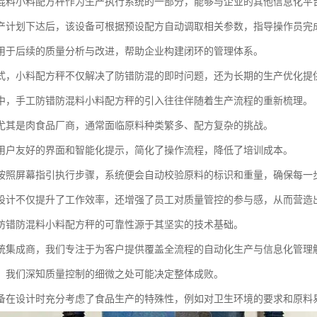
混料小料配方秤作为生产执行系统的一部分，能够与企业的其他信息化平
产计划下达后，该设备可根据预设配方自动调取相关参数，指导操作员完
用于后续的质量分析与改进，帮助企业构建闭环的管理体系。
式，小料配方秤不仅解决了防错防混的即时问题，还为长期的生产优化提
中，手工防错防混料小料配方秤的引入往往伴随着生产流程的重新梳理。
尤其是肉食品厂商，通常面临原料种类繁多、配方复杂的挑战。
用户友好的界面和智能化提示，简化了操作流程，降低了培训成本。
按照屏幕指引执行步骤，系统便会自动校验原料的标识和重量，确保每一
设计不仅提升了工作效率，还增强了员工对质量管控的参与感，从而营造
防错防混料小料配方秤的可靠性源于其坚实的技术基础。
统集成商，我们专注于为客户提供覆盖全流程的自动化生产与信息化管理
，我们深知质量控制的细微之处可能决定整体成败。
备在设计时充分考虑了食品生产的特殊性，例如对卫生环境的要求和原料