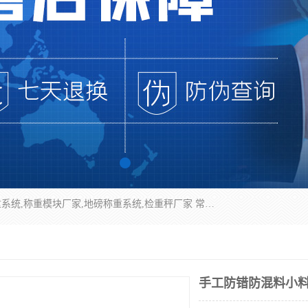
企业环保门禁电子台账系统，称重模块，配料称重系统,称重模块厂家,地磅称重系统,检重秤厂家 常州华青自动化主营：称重模块、无人值守称重系统、配料称重系统、地磅称重系统、检重秤、托利多称重模块等产品。各种称重软件，移动源环保门禁电子台账系统软件。 常州华青自动化系统有限公司7*24的电话支持服务、项目现场开发服务、新功能定制研发服务，产品培训、远程维护，现场安装调试工程等。
手工防错防混料小