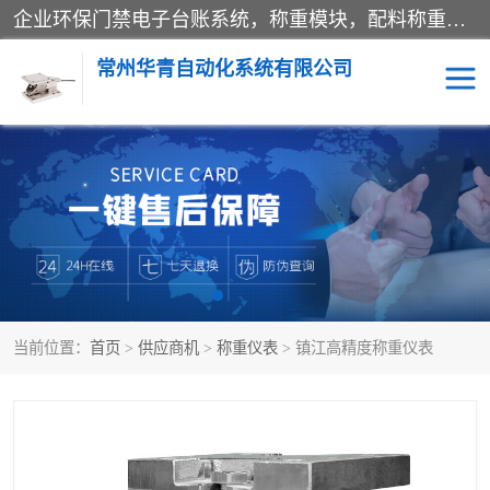
企业环保门禁电子台账系统，称重模块，配料称重系统,称重模块厂家,地磅称重系统,检重秤厂家 常州华青自动化主营：称重模块、无人值守称重系统、配料称重系统、地磅称重系统、检重秤、托利多称重模块等产品。各种称重软件，移动源环保门禁电子台账系统软件。 常州华青自动化系统有限公司7*24的电话支持服务、项目现场开发服务、新功能定制研发服务，产品培训、远程维护，现场安装调试工程等。
常州华青自动化系统有限公司
称重模块
称重仪表
手工配料系统
屠宰管理软件
自动化配料系统
称重贴标机
当前位置：
首页
>
供应商机
>
称重仪表
> 镇江高精度称重仪表
屠宰轨道秤
检重秤
移动源环保门禁电子台账
系统