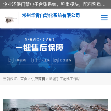
企业环保门禁电子台账系统，称重模块，配料称重系统,称重模块厂家,地磅称重系统,检重秤厂家 常州华青自动化主营：称重模块、无人值守称重系统、配料称重系统、地磅称重系统、检重秤、托利多称重模块等产品。各种称重软件，移动源环保门禁电子台账系统软件。 常州华青自动化系统有限公司7*24的电话支持服务、项目现场开发服务、新功能定制研发服务，产品培训、远程维护，现场安装调试工程等。
常州华青自动化系统有限公司
称重模块
称重仪表
手工配料系统
屠宰管理软件
自动化配料系统
称重贴标机
当前位置：
首页
>
供应商机
> 盐城手工配料工作站
屠宰轨道秤
检重秤
移动源环保门禁电子台账
系统