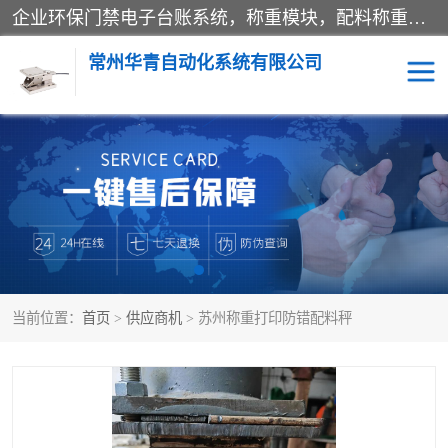
企业环保门禁电子台账系统，称重模块，配料称重系统,称重模块厂家,地磅称重系统,检重秤厂家 常州华青自动化主营：称重模块、无人值守称重系统、配料称重系统、地磅称重系统、检重秤、托利多称重模块等产品。各种称重软件，移动源环保门禁电子台账系统软件。 常州华青自动化系统有限公司7*24的电话支持服务、项目现场开发服务、新功能定制研发服务，产品培训、远程维护，现场安装调试工程等。
常州华青自动化系统有限公司
称重模块
称重仪表
手工配料系统
屠宰管理软件
自动化配料系统
称重贴标机
当前位置：
首页
>
供应商机
> 苏州称重打印防错配料秤
屠宰轨道秤
检重秤
移动源环保门禁电子台账
系统