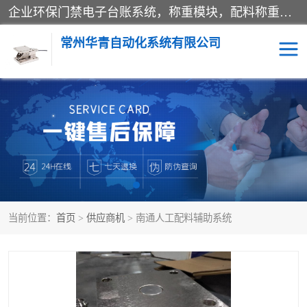
企业环保门禁电子台账系统，称重模块，配料称重系统,称重模块厂家,地磅称重系统,检重秤厂家 常州华青自动化主营：称重模块、无人值守称重系统、配料称重系统、地磅称重系统、检重秤、托利多称重模块等产品。各种称重软件，移动源环保门禁电子台账系统软件。 常州华青自动化系统有限公司7*24的电话支持服务、项目现场开发服务、新功能定制研发服务，产品培训、远程维护，现场安装调试工程等。
常州华青自动化系统有限公司
称重模块
称重仪表
手工配料系统
屠宰管理软件
自动化配料系统
称重贴标机
当前位置：
首页
>
供应商机
> 南通人工配料辅助系统
屠宰轨道秤
检重秤
移动源环保门禁电子台账
系统