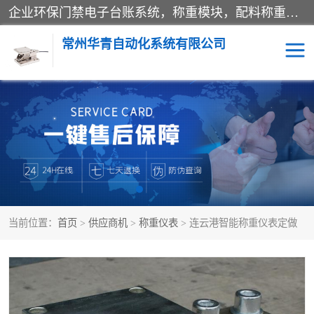
企业环保门禁电子台账系统，称重模块，配料称重系统,称重模块厂家,地磅称重系统,检重秤厂家 常州华青自动化主营：称重模块、无人值守称重系统、配料称重系统、地磅称重系统、检重秤、托利多称重模块等产品。各种称重软件，移动源环保门禁电子台账系统软件。 常州华青自动化系统有限公司7*24的电话支持服务、项目现场开发服务、新功能定制研发服务，产品培训、远程维护，现场安装调试工程等。
常州华青自动化系统有限公司
称重模块
称重仪表
手工配料系统
屠宰管理软件
自动化配料系统
称重贴标机
当前位置：
首页
>
供应商机
>
称重仪表
> 连云港智能称重仪表定做
屠宰轨道秤
检重秤
移动源环保门禁电子台账
系统