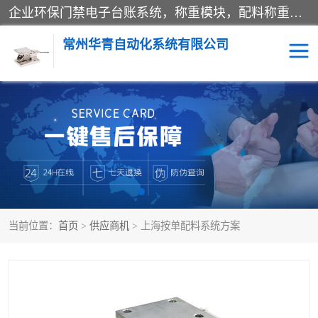
企业环保门禁电子台账系统，称重模块，配料称重系统,称重模块厂家,地磅称重系统,检重秤厂家 常州华青自动化主营：称重模块、无人值守称重系统、配料称重系统、地磅称重系统、检重秤、托利多称重模块等产品。各种称重软件，移动源环保门禁电子台账系统软件。 常州华青自动化系统有限公司7*24的电话支持服务、项目现场开发服务、新功能定制研发服务，产品培训、远程维护，现场安装调试工程等。
常州华青自动化系统有限公司
称重模块
称重仪表
手工配料系统
屠宰管理软件
自动化配料系统
称重贴标机
当前位置：
首页
>
供应商机
> 上海按单配料系统方案
屠宰轨道秤
检重秤
移动源环保门禁电子台账
系统