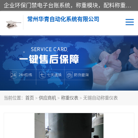
企业环保门禁电子台账系统，称重模块，配料称重系统,称重模块厂家,地磅称重系统,检重秤厂家 常州华青自动化主营：称重模块、无人值守称重系统、配料称重系统、地磅称重系统、检重秤、托利多称重模块等产品。各种称重软件，移动源环保门禁电子台账系统软件。 常州华青自动化系统有限公司7*24的电话支持服务、项目现场开发服务、新功能定制研发服务，产品培训、远程维护，现场安装调试工程等。
常州华青自动化系统有限公司
称重模块
称重仪表
手工配料系统
屠宰管理软件
自动化配料系统
称重贴标机
当前位置：
首页
>
供应商机
>
称重仪表
> 无锡自动称重仪表
屠宰轨道秤
检重秤
移动源环保门禁电子台账
系统