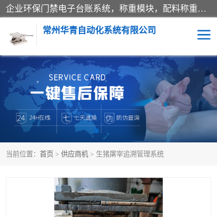
企业环保门禁电子台账系统，称重模块，配料称重系统,称重模块厂家,地磅称重系统,检重秤厂家 常州华青自动化主营：称重模块、无人值守称重系统、配料称重系统、地磅称重系统、检重秤、托利多称重模块等产品。各种称重软件，移动源环保门禁电子台账系统软件。 常州华青自动化系统有限公司7*24的电话支持服务、项目现场开发服务、新功能定制研发服务，产品培训、远程维护，现场安装调试工程等。
常州华青自动化系统有限公司
称重模块
称重仪表
手工配料系统
屠宰管理软件
自动化配料系统
称重贴标机
当前位置：
首页
>
供应商机
> 生猪屠宰追溯管理系统
屠宰轨道秤
检重秤
移动源环保门禁电子台账
系统