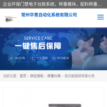
企业环保门禁电子台账系统，称重模块，配料称重系统,称重模块厂家,地磅称重系统,检重秤厂家 常州华青自动化主营：称重模块、无人值守称重系统、配料称重系统、地磅称重系统、检重秤、托利多称重模块等产品。各种称重软件，移动源环保门禁电子台账系统软件。 常州华青自动化系统有限公司7*24的电话支持服务、项目现场开发服务、新功能定制研发服务，产品培训、远程维护，现场安装调试工程等。
常州华青自动化系统有限公司
称重模块
称重仪表
手工配料系统
屠宰管理软件
自动化配料系统
称重贴标机
当前位置：
首页
>
供应商机
>
称重仪表
> 南京触摸屏称重仪表
屠宰轨道秤
检重秤
移动源环保门禁电子台账
系统