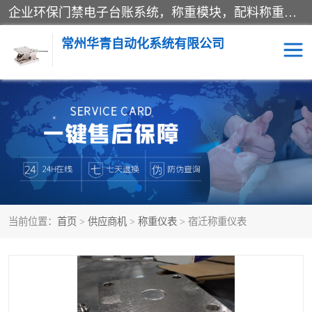
企业环保门禁电子台账系统，称重模块，配料称重系统,称重模块厂家,地磅称重系统,检重秤厂家 常州华青自动化主营：称重模块、无人值守称重系统、配料称重系统、地磅称重系统、检重秤、托利多称重模块等产品。各种称重软件，移动源环保门禁电子台账系统软件。 常州华青自动化系统有限公司7*24的电话支持服务、项目现场开发服务、新功能定制研发服务，产品培训、远程维护，现场安装调试工程等。
常州华青自动化系统有限公司
称重模块
称重仪表
手工配料系统
屠宰管理软件
自动化配料系统
称重贴标机
当前位置：
首页
>
供应商机
>
称重仪表
> 宿迁称重仪表
屠宰轨道秤
检重秤
移动源环保门禁电子台账
系统