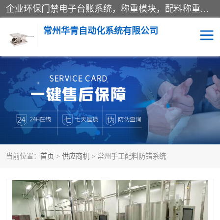
企业环保门禁电子台账系统，称重模块，配料称重系统,称重模块厂家,地磅称重系统,检重秤厂家 常州华青自动化主营：称重模块、无人值守称重系统、配料称重系统、地磅称重系统、检重秤、托利多称重模块等产品。各种称重软件，移动源环保门禁电子台账系统软件。 常州华青自动化系统有限公司7*24的电话支持服务、项目现场开发服务、新功能定制研发服务，产品培训、远程维护，现场安装调试工程等。
常州华青自动化系统有限公司
称重模块
称重仪表
手工配料系统
屠宰管理软件
自动化配料系统
称重贴标机
当前位置：
首页
>
供应商机
> 常州手工配料防错系统
屠宰轨道秤
检重秤
移动源环保门禁电子台账
系统