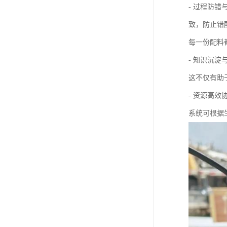
- 过程防
致，防止错
每一份配料
- 知识沉
这不仅有助
- 资源高
系统可根据