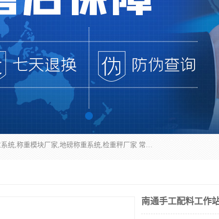
企业环保门禁电子台账系统，称重模块，配料称重系统,称重模块厂家,地磅称重系统,检重秤厂家 常州华青自动化主营：称重模块、无人值守称重系统、配料称重系统、地磅称重系统、检重秤、托利多称重模块等产品。各种称重软件，移动源环保门禁电子台账系统软件。 常州华青自动化系统有限公司7*24的电话支持服务、项目现场开发服务、新功能定制研发服务，产品培训、远程维护，现场安装调试工程等。
南通手工配料工作