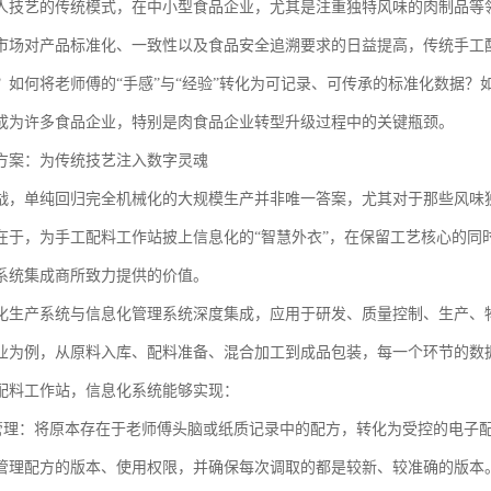
人技艺的传统模式，在中小型食品企业，尤其是注重独特风味的肉制品等
市场对产品标准化、一致性以及食品安全追溯要求的日益提高，传统手工
？如何将老师傅的“手感”与“经验”转化为可记录、可传承的标准化数据
成为许多食品企业，特别是肉食品企业转型升级过程中的关键瓶颈。
方案：为传统技艺注入数字灵魂
战，单纯回归完全机械化的大规模生产并非唯一答案，尤其对于那些风味
在于，为手工配料工作站披上信息化的“智慧外衣”，在保留工艺核心的同
系统集成商所致力提供的价值。
化生产系统与信息化管理系统深度集成，应用于研发、质量控制、生产、
业为例，从原料入库、配料准备、混合加工到成品包装，每一个环节的数
配料工作站，信息化系统能够实现：
方管理：将原本存在于老师傅头脑或纸质记录中的配方，转化为受控的电子
管理配方的版本、使用权限，并确保每次调取的都是较新、较准确的版本