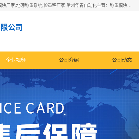
企业环保门禁电子台账系统，称重模块，配料称重系统,称重模块厂家,地磅称重系统,检重秤厂家 常州华青自动化主营：称重模块、无人值守称重系统、配料称重系统、地磅称重系统、检重秤、托利多称重模块等产品。各种称重软件，移动源环保门禁电子台账系统软件。 常州华青自动化系统有限公司7*24的电话支持服务、项目现场开发服务、新功能定制研发服务，产品培训、远程维护，现场安装调试工程等。
有限公司
企业视频
公司介绍
公司动态