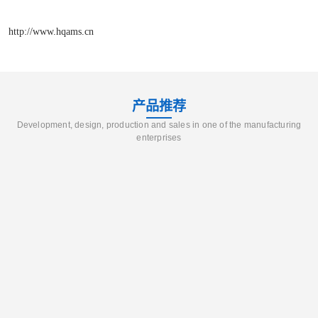
http://www.hqams.cn
产品推荐
Development, design, production and sales in one of the manufacturing
enterprises