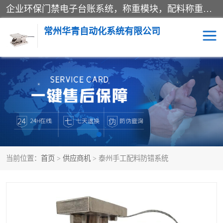
企业环保门禁电子台账系统，称重模块，配料称重系统,称重模块厂家,地磅称重系统,检重秤厂家 常州华青自动化主营：称重模块、无人值守称重系统、配料称重系统、地磅称重系统、检重秤、托利多称重模块等产品。各种称重软件，移动源环保门禁电子台账系统软件。 常州华青自动化系统有限公司7*24的电话支持服务、项目现场开发服务、新功能定制研发服务，产品培训、远程维护，现场安装调试工程等。
常州华青自动化系统有限公司
称重模块
称重仪表
手工配料系统
屠宰管理软件
自动化配料系统
称重贴标机
当前位置：
首页
>
供应商机
> 泰州手工配料防错系统
屠宰轨道秤
检重秤
移动源环保门禁电子台账
系统